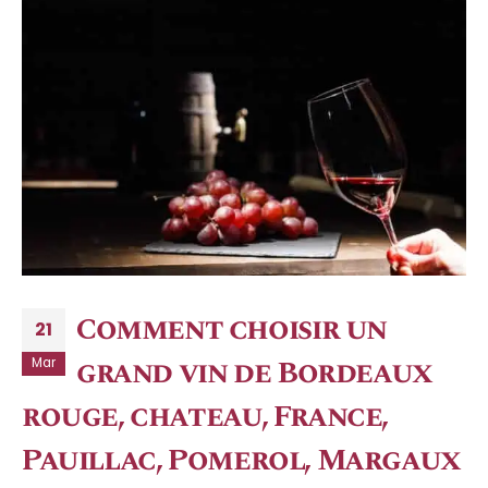
Comment choisir un
21
grand vin de Bordeaux
Mar
rouge, chateau, France,
Pauillac, Pomerol, Margaux