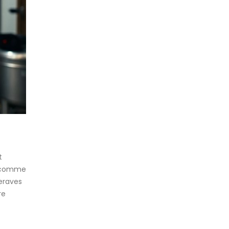
t
es comme
teraves
re