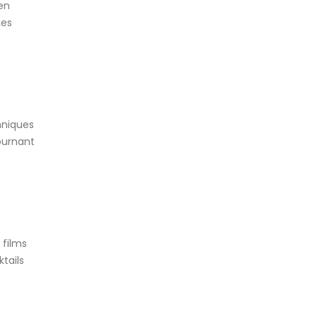
 en
Les
hniques
tournant
 films
tails