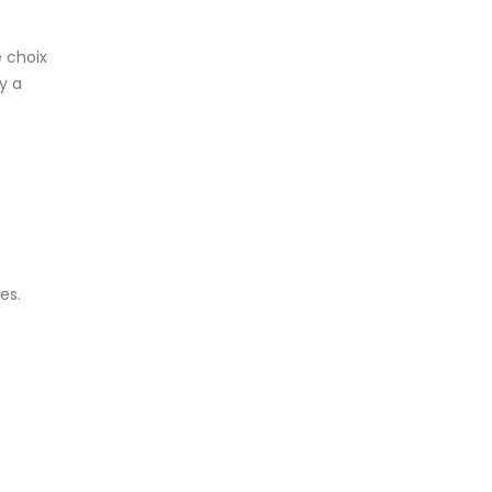
e choix
y a
es.