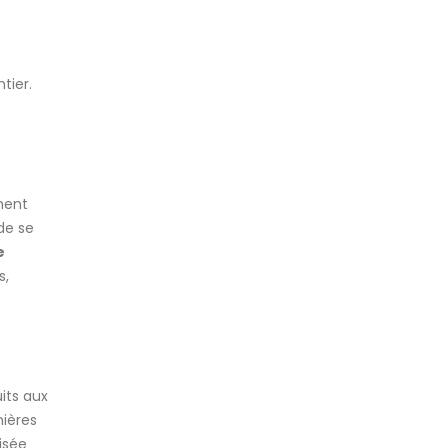
tier.
ment
de se
e
s,
its aux
nières
isée