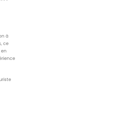
on à
, ce
 en
érience
uriste