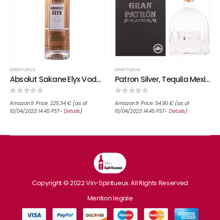
SPIRITUEUX
SPIRITUEUX
Absolut Sakane Elyx Vodka V4 3 L
Patron Silver, Tequila Mexicaine Premium, 70cl, 40%
0
sur 5
0
sur 5
Amazon.fr Price:
225.34
€
(as of
Amazon.fr Price:
54.90
€
(as of
10/04/2023 14:45 PST-
Details
)
10/04/2023 14:45 PST-
Details
)
Copyright © 2022 Vin-Spiritueux. All Rights Reserved
Mention legale