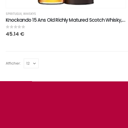
SPIRITUEUX
,
WHISKYS
Knockando 15 Ans Old Richly Matured Scotch Whisky, Whisky Ecossais, 70 cl
0
sur 5
45.14
€
Afficher: