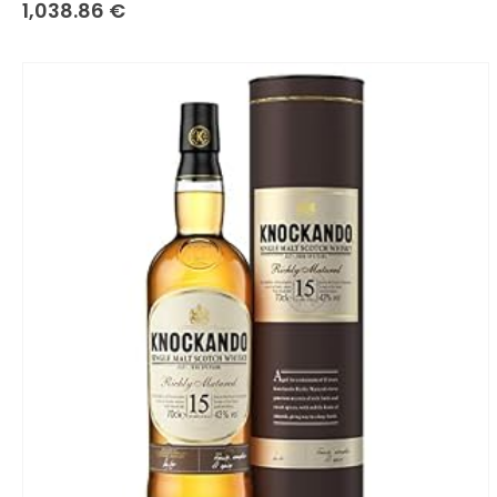
0
sur 5
1,038.86
€