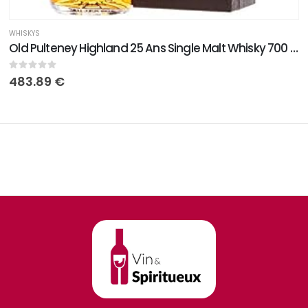
WHISKYS
Old Pulteney Highland 25 Ans Single Malt Whisky 700 ml
0
sur 5
483.89
€