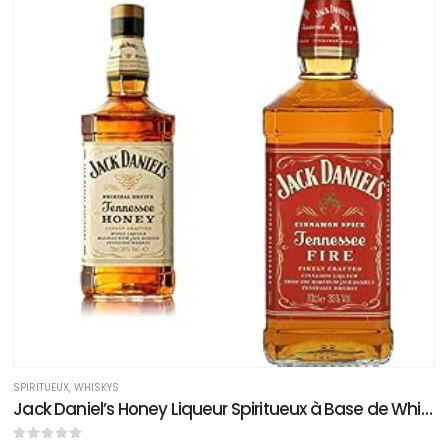
SPIRITUEUX
,
WHISKYS
Jack Daniel’s Honey Liqueur Spiritueux à Base de Whisky, 70 cl & Jack Daniel´s, Tennessee Fire – Vin Virtual Products…