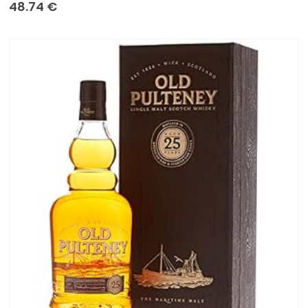
0
sur 5
48.74
€