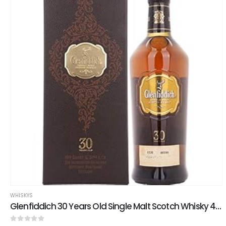
WHISKYS
Glenfiddich 30 Years Old Single Malt Scotch Whisky 43% Vol. 0,7l in Giftbox