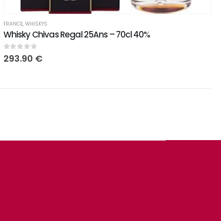
FRANCE
,
WHISKYS
Whisky Chivas Regal 25Ans – 70cl 40%
0
sur 5
293.90
€