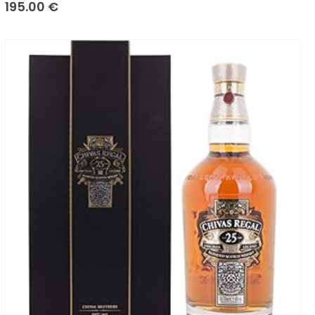
0
sur 5
195.00
€